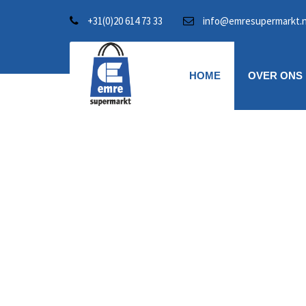
+31(0)20 614 73 33
info@emresupermarkt.n
HOME
OVER ONS