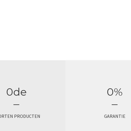
kwaliteit. Daarom select
met zorg en worden onze
bereid in eigen huis. Kwa
lekker en dat proeft u dir
0
de
0
%
ORTEN PRODUCTEN
GARANTIE