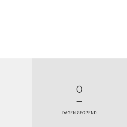
eren wij ons vlees en onze ingrediënten
 producten op ambachtelijke wijze
liteit als vanouds. Een garantie voor
ect.
0
DAGEN GEOPEND